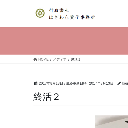
コ
ナ
ン
ビ
テ
ゲ
ン
ー
ツ
シ
へ
ョ
ス
ン
キ
に
ッ
移
HOME
メディア
終活２
プ
動
2017年8月13日
/ 最終更新日時 :
2017年8月13日
kog
終活２